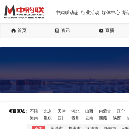
中购联动态
行业活动
媒体中心
培
首页
资讯
直播
项目区域：
不限
北京
天津
河北
山西
内蒙古
辽宁
海南
重庆
四川
贵州
云南
西藏
陕西
不限
长沙市
株洲市
湘潭市
衡阳市
邵