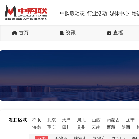
中购联动态
行业活动
媒体中心
培
首页
资讯
直播
项目区域：
不限
北京
天津
河北
山西
内蒙古
辽宁
海南
重庆
四川
贵州
云南
西藏
陕西
不限
长沙市
株洲市
湘潭市
衡阳市
邵