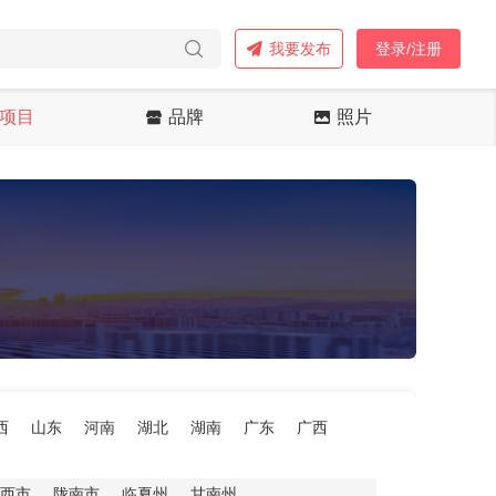
我要发布
登录/注册
项目
品牌
照片
西
山东
河南
湖北
湖南
广东
广西
西市
陇南市
临夏州
甘南州