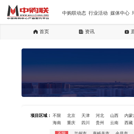
中购联动态
行业活动
媒体中心
首页
资讯
项目区域：
不限
北京
天津
河北
山西
内蒙
海南
重庆
四川
贵州
云南
西藏
不限
兰州市
嘉峪关市
金昌市