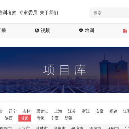
培训考察
专家委员
关于我们
直播
视频
培训
古
辽宁
吉林
黑龙江
上海
江苏
浙江
安徽
福建
江
陕西
甘肃
青海
宁夏
新疆
白银市
天水市
武威市
张掖市
平凉市
酒泉市
庆阳市
定