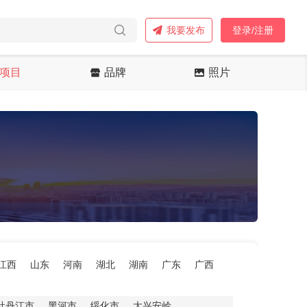
我要发布
登录/注册
项目
品牌
照片
江西
山东
河南
湖北
湖南
广东
广西
牡丹江市
黑河市
绥化市
大兴安岭