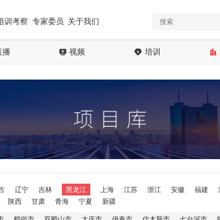
培训考察
专家委员
关于我们
直播
视频
培训
古
辽宁
吉林
黑龙江
上海
江苏
浙江
安徽
福建
陕西
甘肃
青海
宁夏
新疆
市
鹤岗市
双鸭山市
大庆市
伊春市
佳木斯市
七台河市