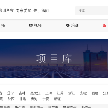
培训考察
专家委员
关于我们
直播
视频
培训
古
辽宁
吉林
黑龙江
上海
江苏
浙江
安徽
福建
江
藏
陕西
甘肃
青海
宁夏
新疆
安顺市
铜仁市
黔西南州
毕节市
黔东南州
黔南州