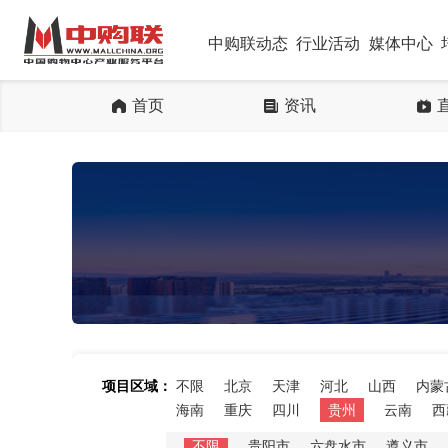
中购联动态
行业活动
媒体中心
首页
资讯
项目区域：
不限
北京
天津
河北
山西
内蒙
海南
重庆
四川
贵州
云南
西
不限
贵阳市
六盘水市
遵义市