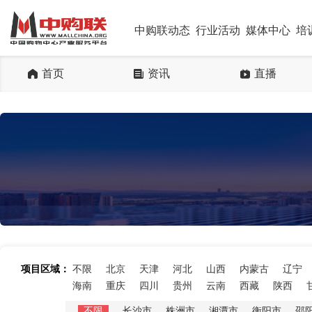
中购联动态
行业活动
媒体中心
培
首页
资讯
直播
项目区域：
不限
北京
天津
河北
山西
内蒙古
辽宁
海南
重庆
四川
贵州
云南
西藏
陕西
不限
长沙市
株洲市
湘潭市
衡阳市
邵