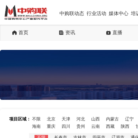
中购联动态
行业活动
媒体中心
培
首页
资讯
直播
项目区域：
不限
北京
天津
河北
山西
内蒙古
辽宁
海南
重庆
四川
贵州
云南
西藏
陕西
不限
长春市
吉林市
四平市
辽源市
通