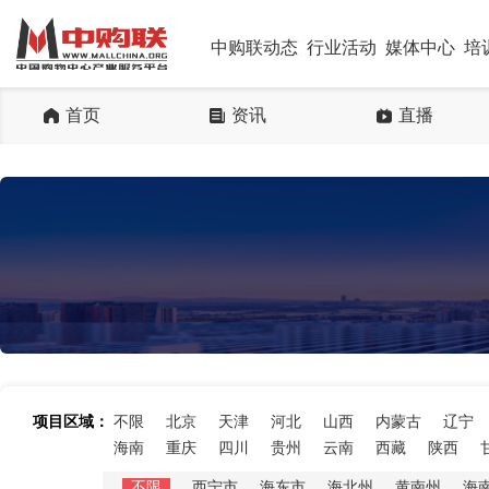
中购联动态
行业活动
媒体中心
培
首页
资讯
直播
项目区域：
不限
北京
天津
河北
山西
内蒙古
辽宁
海南
重庆
四川
贵州
云南
西藏
陕西
不限
西宁市
海东市
海北州
黄南州
海