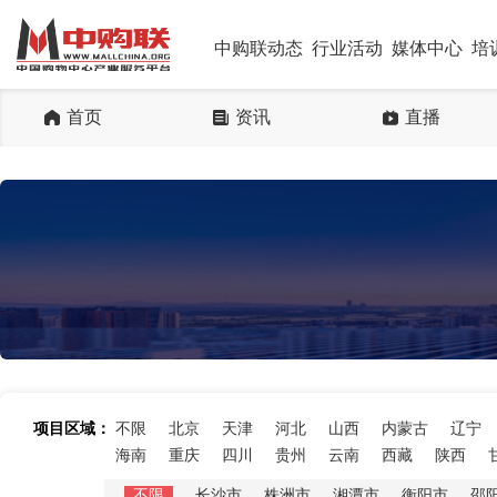
中购联动态
行业活动
媒体中心
培
首页
资讯
直播
项目区域：
不限
北京
天津
河北
山西
内蒙古
辽宁
海南
重庆
四川
贵州
云南
西藏
陕西
不限
长沙市
株洲市
湘潭市
衡阳市
邵