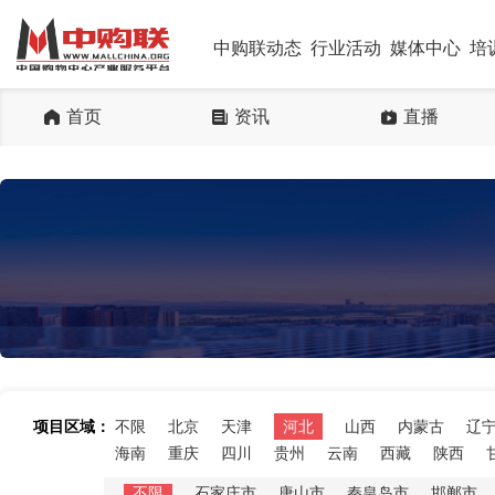
中购联动态
行业活动
媒体中心
培
首页
资讯
直播
项目区域：
不限
北京
天津
河北
山西
内蒙古
辽
海南
重庆
四川
贵州
云南
西藏
陕西
不限
石家庄市
唐山市
秦皇岛市
邯郸市