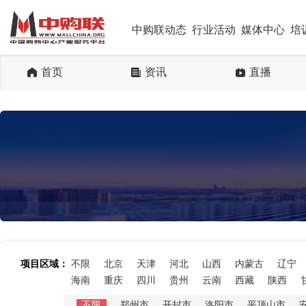
中购联动态
行业活动
媒体中心
培
首页
资讯
直播
项目区域：
不限
北京
天津
河北
山西
内蒙古
辽宁
海南
重庆
四川
贵州
云南
西藏
陕西
不限
郑州市
开封市
洛阳市
平顶山市