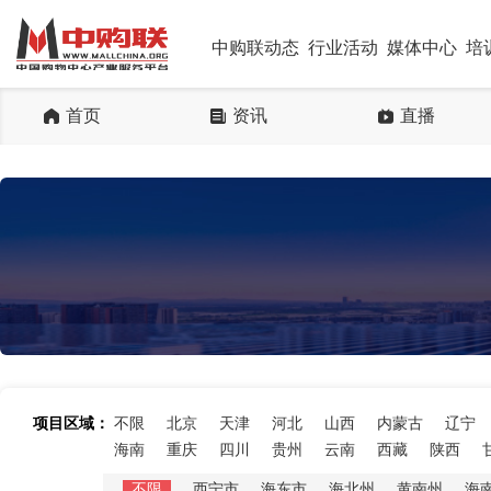
中购联动态
行业活动
媒体中心
培
首页
资讯
直播
项目区域：
不限
北京
天津
河北
山西
内蒙古
辽宁
海南
重庆
四川
贵州
云南
西藏
陕西
不限
西宁市
海东市
海北州
黄南州
海