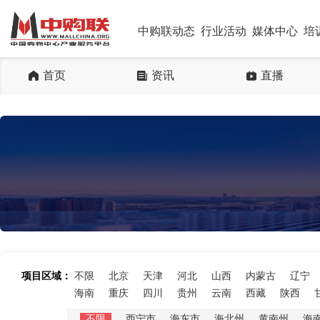
中购联动态
行业活动
媒体中心
培
首页
资讯
直播
项目区域：
不限
北京
天津
河北
山西
内蒙古
辽宁
海南
重庆
四川
贵州
云南
西藏
陕西
不限
西宁市
海东市
海北州
黄南州
海