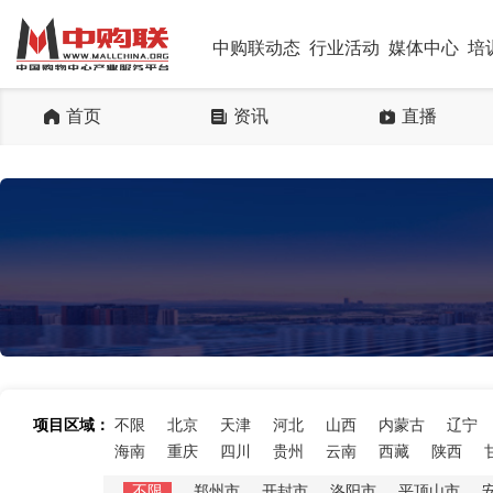
中购联动态
行业活动
媒体中心
培
首页
资讯
直播
项目区域：
不限
北京
天津
河北
山西
内蒙古
辽宁
海南
重庆
四川
贵州
云南
西藏
陕西
不限
郑州市
开封市
洛阳市
平顶山市