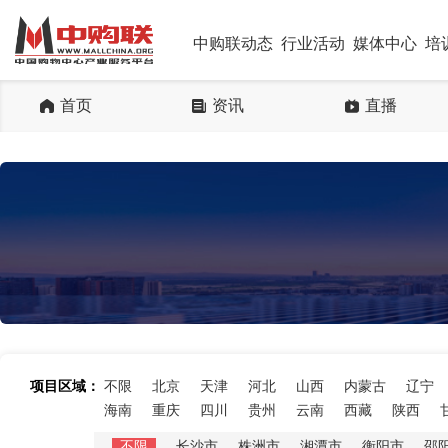
中购联动态
行业活动
媒体中心
培
首页
资讯
直播
项目区域：
不限
北京
天津
河北
山西
内蒙古
辽宁
海南
重庆
四川
贵州
云南
西藏
陕西
不限
长沙市
株洲市
湘潭市
衡阳市
邵