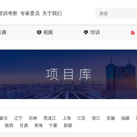
培训考察
专家委员
关于我们
直播
视频
培训
蒙古
辽宁
吉林
黑龙江
上海
江苏
浙江
安徽
福建
陕西
甘肃
青海
宁夏
新疆