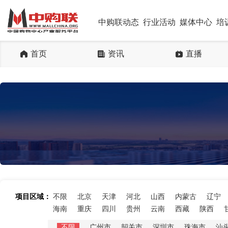
中购联动态
行业活动
媒体中心
培
首页
资讯
直播
项目区域：
不限
北京
天津
河北
山西
内蒙古
辽宁
海南
重庆
四川
贵州
云南
西藏
陕西
不限
广州市
韶关市
深圳市
珠海市
汕