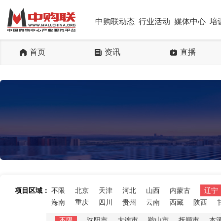
中购联动态
行业活动
媒体中心
培
首页
资讯
直播
项目区域：
不限
北京
天津
河北
山西
内蒙古
辽宁
海南
重庆
四川
贵州
云南
西藏
陕西
不限
沈阳市
大连市
鞍山市
抚顺市
本