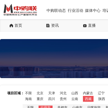
中购联动态
行业活动
媒体中心
培
首页
资讯
直播
项目区域：
不限
北京
天津
河北
山西
内蒙古
辽宁
海南
重庆
四川
贵州
云南
西藏
陕西
不限
拉萨市
昌都市
山南市
日喀则市