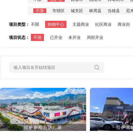
不限
市辖区
城关区
林周县
当雄县
尼
项目类型：
不限
购物中心
主题商业
社区商业
商业街
项目状态：
不限
已开业
未开业
局部开业
拉萨柳梧万达广场
拉萨北