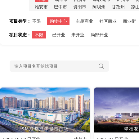
雅安市
巴中市
资阳市
阿坝州
甘孜州
凉
项目类型：
不限
购物中心
主题商业
社区商业
商业街
项目状态：
不限
已开业
未开业
局部开业
SM成都成华城市广场
攀枝花