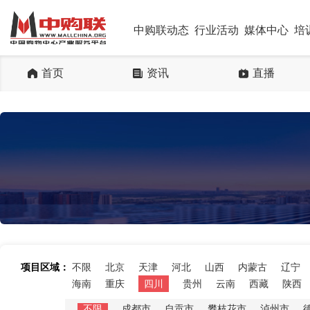
中购联动态
行业活动
媒体中心
培
首页
资讯
直播
项目区域：
不限
北京
天津
河北
山西
内蒙古
辽宁
海南
重庆
四川
贵州
云南
西藏
陕西
不限
成都市
自贡市
攀枝花市
泸州市