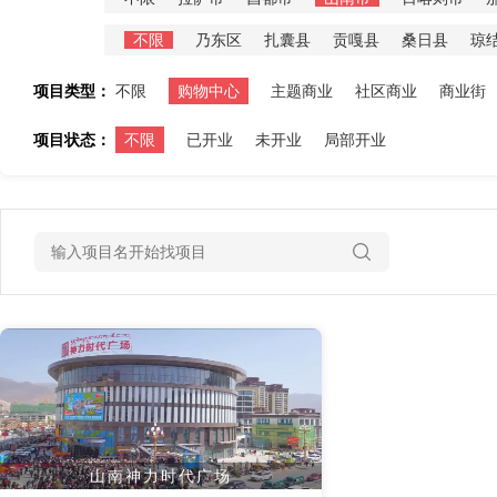
不限
乃东区
扎囊县
贡嘎县
桑日县
琼
项目类型：
不限
购物中心
主题商业
社区商业
商业街
项目状态：
不限
已开业
未开业
局部开业
山南神力时代广场