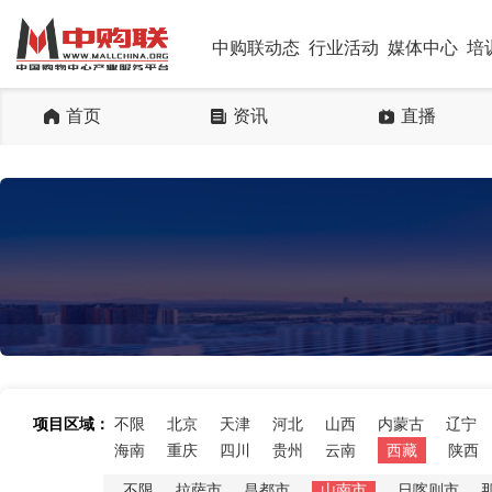
中购联动态
行业活动
媒体中心
培
首页
资讯
直播
项目区域：
不限
北京
天津
河北
山西
内蒙古
辽宁
海南
重庆
四川
贵州
云南
西藏
陕西
不限
拉萨市
昌都市
山南市
日喀则市