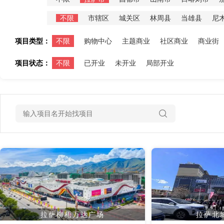
不限
市辖区
城关区
林周县
当雄县
尼
项目类型：
不限
购物中心
主题商业
社区商业
商业街
项目状态：
不限
已开业
未开业
局部开业
拉萨柳梧万达广场
拉萨北