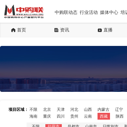
中购联动态
行业活动
媒体中心
培
首页
资讯
直播
项目区域：
不限
北京
天津
河北
山西
内蒙古
辽宁
海南
重庆
四川
贵州
云南
西藏
陕西
不限
拉萨市
昌都市
山南市
日喀则市