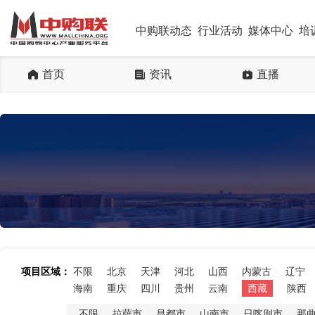
中购联动态
行业活动
媒体中心
培
首页
资讯
直播
项目区域：
不限
北京
天津
河北
山西
内蒙古
辽宁
海南
重庆
四川
贵州
云南
西藏
陕西
不限
拉萨市
昌都市
山南市
日喀则市
那