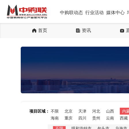
中购联动态
行业活动
媒体中心
首页
资讯
项目区域：
不限
北京
天津
河北
山西
内
海南
重庆
四川
贵州
云南
西藏
不限
呼和浩特市
包头市
乌海市