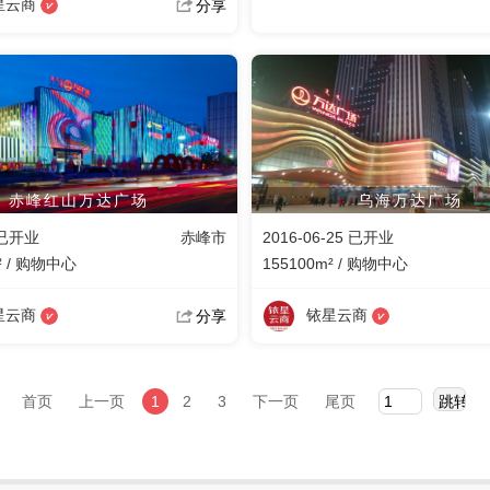
星云商
分享
赤峰红山万达广场
乌海万达广场
 已开业
赤峰市
2016-06-25 已开业
² / 购物中心
155100m² / 购物中心
星云商
铱星云商
分享
首页
上一页
1
2
3
下一页
尾页