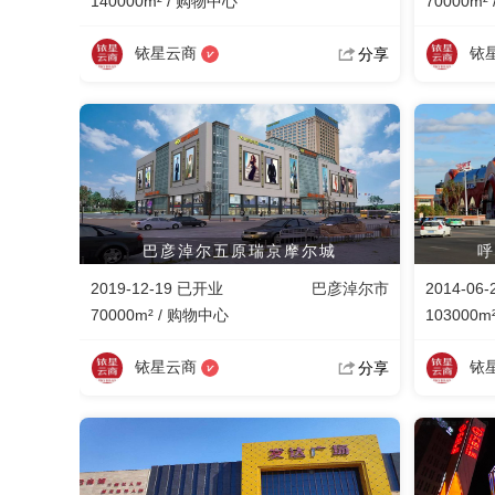
140000m² / 购物中心
70000m²
铱星云商
铱
分享
巴彦淖尔五原瑞京摩尔城
呼
2019-12-19 已开业
巴彦淖尔市
2014-06
70000m² / 购物中心
103000m
铱星云商
铱
分享