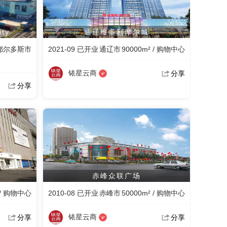
ty
通辽维多利摩尔城
鄂尔多斯市
2021-09 已开业
通辽市
90000m² / 购物中心
铱星云商
分享
分享
赤峰众联广场
 / 购物中心
2010-08 已开业
赤峰市
50000m² / 购物中心
铱星云商
分享
分享