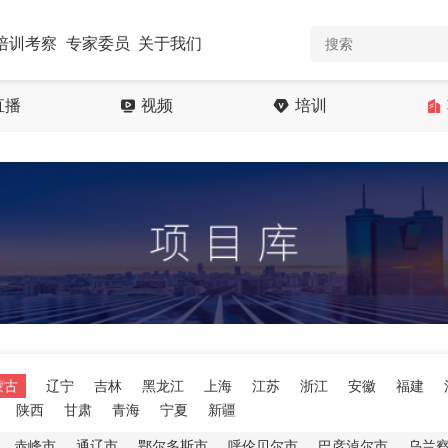
培训考察
专家委员
关于我们
直播
视频
培训
蒙古
辽宁
吉林
黑龙江
上海
江苏
浙江
安徽
福建
陕西
甘肃
青海
宁夏
新疆
赤峰市
通辽市
鄂尔多斯市
呼伦贝尔市
巴彦淖尔市
乌兰