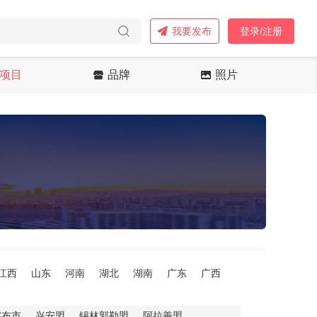
我要发布
登录/注册
项目
品牌
照片
江西
山东
河南
湖北
湖南
广东
广西
察布市
兴安盟
锡林郭勒盟
阿拉善盟