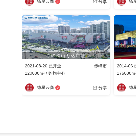
铱星云商
铱
分享
赤峰松山万达广场
2021-08-20 已开业
赤峰市
2014-06
120000m² / 购物中心
175000m
铱星云商
铱
分享