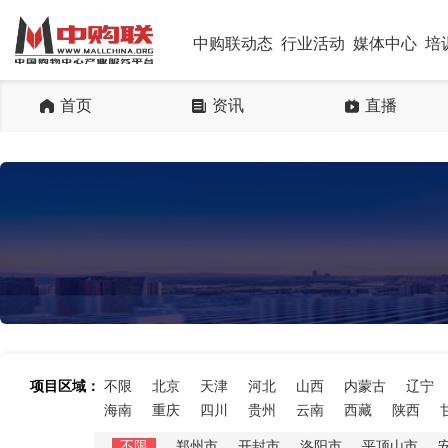
中购联动态
行业活动
媒体中心
培
首页
资讯
直播
项目区域：
不限
北京
天津
河北
山西
内蒙古
辽宁
海南
重庆
四川
贵州
云南
西藏
陕西
不限
郑州市
开封市
洛阳市
平顶山市