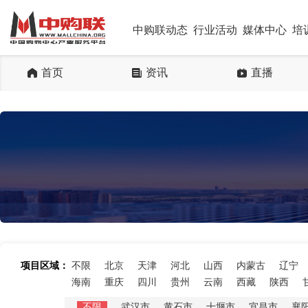
中购联动态
行业活动
媒体中心
培
首页
资讯
直播
项目区域：
不限
北京
天津
河北
山西
内蒙古
辽宁
海南
重庆
四川
贵州
云南
西藏
陕西
不限
武汉市
黄石市
十堰市
宜昌市
襄