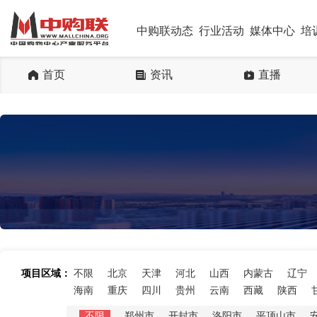
中购联动态
行业活动
媒体中心
培
首页
资讯
直播
项目区域：
不限
北京
天津
河北
山西
内蒙古
辽宁
海南
重庆
四川
贵州
云南
西藏
陕西
不限
郑州市
开封市
洛阳市
平顶山市