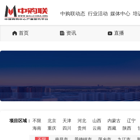
中购联动态
行业活动
媒体中心
培
首页
资讯
直播
项目区域：
不限
北京
天津
河北
山西
内蒙古
辽宁
海南
重庆
四川
贵州
云南
西藏
陕西
不限
南昌市
景德镇市
萍乡市
九江市