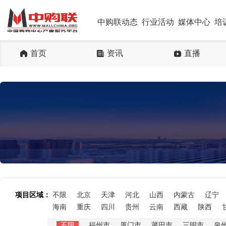
中购联动态
行业活动
媒体中心
培
首页
资讯
直播
项目区域：
不限
北京
天津
河北
山西
内蒙古
辽宁
海南
重庆
四川
贵州
云南
西藏
陕西
不限
福州市
厦门市
莆田市
三明市
泉