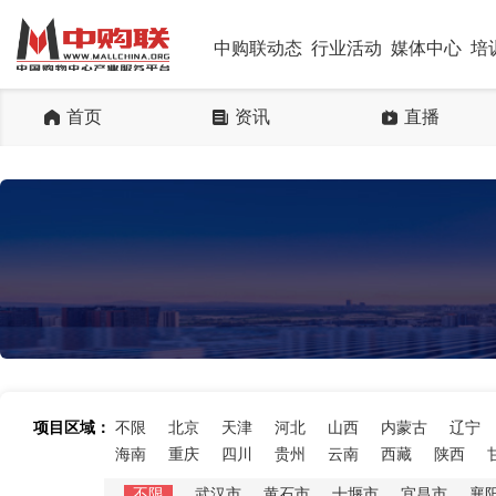
中购联动态
行业活动
媒体中心
培
首页
资讯
直播
项目区域：
不限
北京
天津
河北
山西
内蒙古
辽宁
海南
重庆
四川
贵州
云南
西藏
陕西
不限
武汉市
黄石市
十堰市
宜昌市
襄