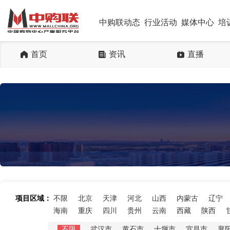
中购联动态
行业活动
媒体中心
培
首页
资讯
直播
项目区域：
不限
北京
天津
河北
山西
内蒙古
辽宁
海南
重庆
四川
贵州
云南
西藏
陕西
不限
武汉市
黄石市
十堰市
宜昌市
襄