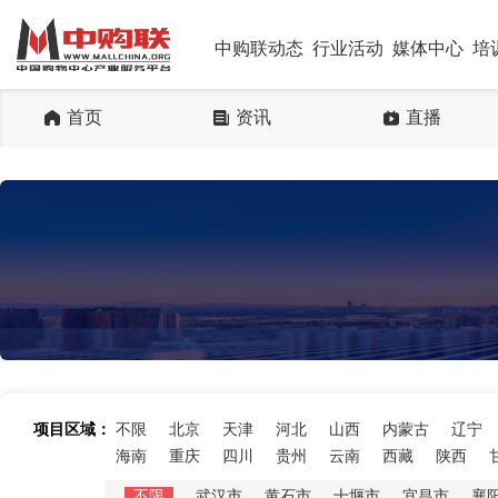
中购联动态
行业活动
媒体中心
培
首页
资讯
直播
项目区域：
不限
北京
天津
河北
山西
内蒙古
辽宁
海南
重庆
四川
贵州
云南
西藏
陕西
不限
武汉市
黄石市
十堰市
宜昌市
襄