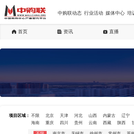
中购联动态
行业活动
媒体中心
培
首页
资讯
直播
项目区域：
不限
北京
天津
河北
山西
内蒙古
辽宁
海南
重庆
四川
贵州
云南
西藏
陕西
不限
南京市
无锡市
徐州市
常州市
苏