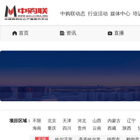
中购联动态
行业活动
媒体中心
培
首页
资讯
直播
项目区域：
不限
北京
天津
河北
山西
内蒙古
辽宁
海南
重庆
四川
贵州
云南
西藏
陕西
不限
哈尔滨市
齐齐哈尔市
鸡西市
鹤岗市