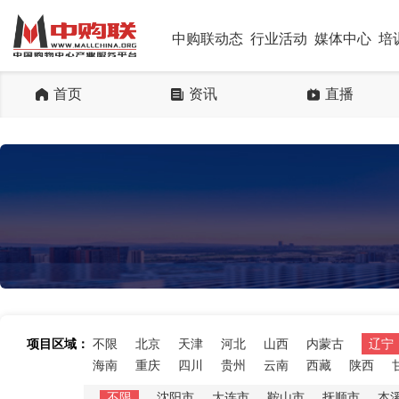
中购联动态
行业活动
媒体中心
培
首页
资讯
直播
项目区域：
不限
北京
天津
河北
山西
内蒙古
辽宁
海南
重庆
四川
贵州
云南
西藏
陕西
不限
沈阳市
大连市
鞍山市
抚顺市
本