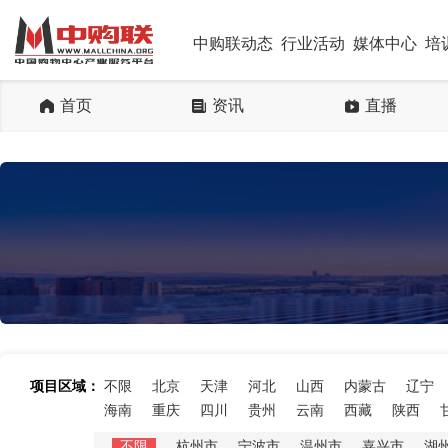
中购联动态
行业活动
媒体中心
培
首页
资讯
直播
项目区域：
不限
北京
天津
河北
山西
内蒙古
辽宁
海南
重庆
四川
贵州
云南
西藏
陕西
不限
杭州市
宁波市
温州市
嘉兴市
湖