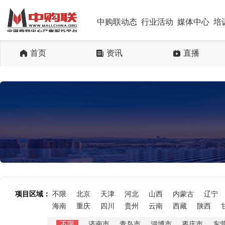
中购联动态
行业活动
媒体中心
培
首页
资讯
直播
项目区域：
不限
北京
天津
河北
山西
内蒙古
辽宁
海南
重庆
四川
贵州
云南
西藏
陕西
不限
济南市
青岛市
淄博市
枣庄市
东