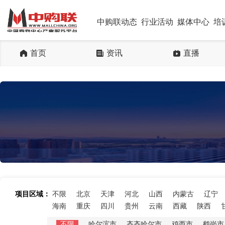
中购联动态
行业活动
媒体中心
培
首页
资讯
直播
项目区域：
不限
北京
天津
河北
山西
内蒙古
辽宁
海南
重庆
四川
贵州
云南
西藏
陕西
不限
哈尔滨市
齐齐哈尔市
鸡西市
鹤岗市