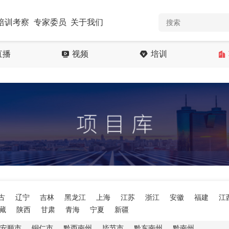
培训考察
专家委员
关于我们
直播
视频
培训
古
辽宁
吉林
黑龙江
上海
江苏
浙江
安徽
福建
江
藏
陕西
甘肃
青海
宁夏
新疆
安顺市
铜仁市
黔西南州
毕节市
黔东南州
黔南州