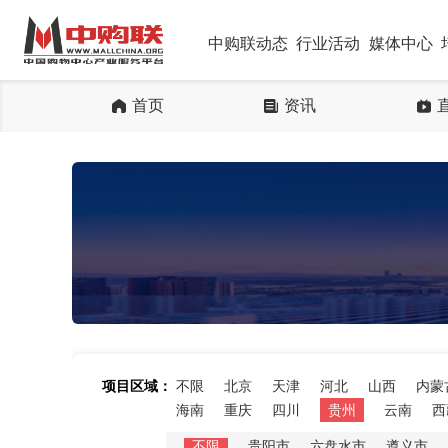
中购联动态
行业活动
媒体中心
首页
资讯
项目区域：
不限
北京
天津
河北
山西
内蒙
海南
重庆
四川
贵州
云南
西
不限
贵阳市
六盘水市
遵义市