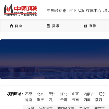
中购联动态
行业活动
媒体中心
培
首页
资讯
直播
项目区域：
不限
北京
天津
河北
山西
内蒙古
辽宁
海南
重庆
四川
贵州
云南
西藏
陕西
不限
哈尔滨市
齐齐哈尔市
鸡西市
鹤岗市