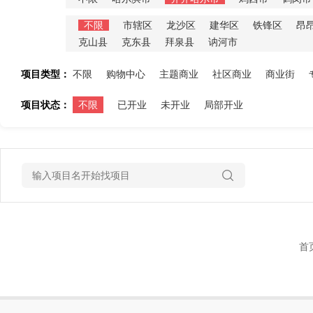
不限
市辖区
龙沙区
建华区
铁锋区
昂
克山县
克东县
拜泉县
讷河市
项目类型：
不限
购物中心
主题商业
社区商业
商业街
项目状态：
不限
已开业
未开业
局部开业
首