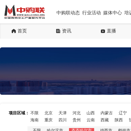
中购联动态
行业活动
媒体中心
培
首页
资讯
直播
项目区域：
不限
北京
天津
河北
山西
内蒙古
辽宁
海南
重庆
四川
贵州
云南
西藏
陕西
不限
哈尔滨市
齐齐哈尔市
鸡西市
鹤岗市