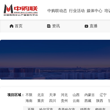
中购联动态
行业活动
媒体中心
培
首页
资讯
直播
项目区域：
不限
北京
天津
河北
山西
内蒙古
辽宁
海南
重庆
四川
贵州
云南
西藏
陕西
不限
哈尔滨市
齐齐哈尔市
鸡西市
鹤岗市