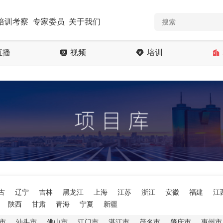
培训考察
专家委员
关于我们
直播
视频
培训
古
辽宁
吉林
黑龙江
上海
江苏
浙江
安徽
福建
江
陕西
甘肃
青海
宁夏
新疆
市
汕头市
佛山市
江门市
湛江市
茂名市
肇庆市
惠州市