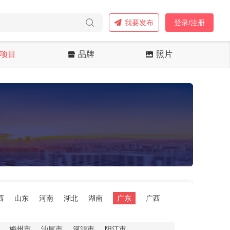
我要发布
登录/注册
项目
品牌
照片
西
山东
河南
湖北
湖南
广东
广西
梅州市
汕尾市
河源市
阳江市