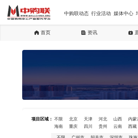
中购联动态
行业活动
媒体中心
首页
资讯
项目区域：
不限
北京
天津
河北
山西
内蒙
海南
重庆
四川
贵州
云南
西藏
不限
广州市
韶关市
深圳市
珠海