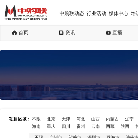
中购联动态
行业活动
媒体中心
培
首页
资讯
直播
项目区域：
不限
北京
天津
河北
山西
内蒙古
辽宁
海南
重庆
四川
贵州
云南
西藏
陕西
不限
广州市
韶关市
深圳市
珠海市
汕头