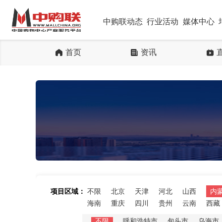
中购联动态
行业活动
媒体中心
首页
资讯
项目区域：
不限
北京
天津
河北
山西
内
海南
重庆
四川
贵州
云南
西藏
不限
呼和浩特市
包头市
乌海市