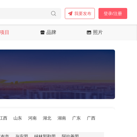
我要发布
登录/注册
项目
品牌
照片
江西
山东
河南
湖北
湖南
广东
广西
察布市
兴安盟
锡林郭勒盟
阿拉善盟