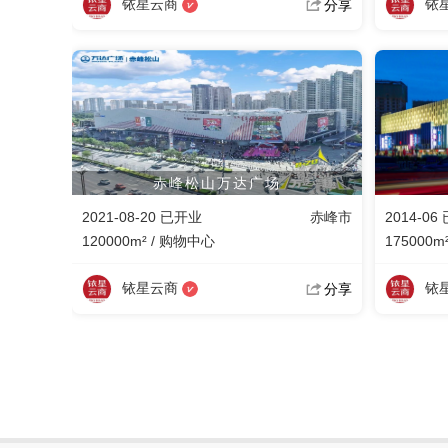
铱星云商
铱
分享
赤峰松山万达广场
2021-08-20 已开业
赤峰市
2014-06
120000m² / 购物中心
175000m
铱星云商
铱
分享