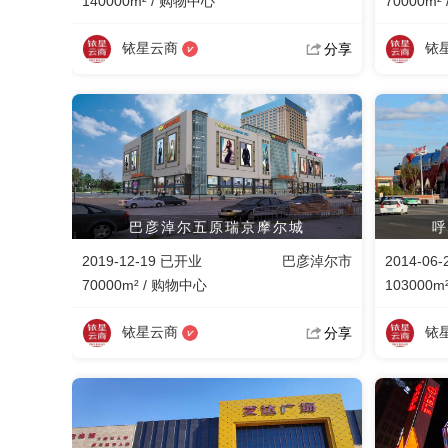
140000m² / 购物中心
70000m²
铱星云商
铱
分享
巴彦淖尔五原瑞京摩尔城
呼
2019-12-19 已开业
巴彦淖尔市
2014-06
70000m² / 购物中心
103000m
铱星云商
铱
分享