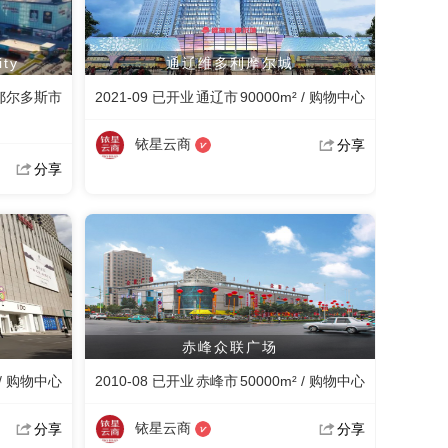
ty
通辽维多利摩尔城
鄂尔多斯市
2021-09 已开业
通辽市
90000m² / 购物中心
铱星云商
分享
分享
赤峰众联广场
 / 购物中心
2010-08 已开业
赤峰市
50000m² / 购物中心
铱星云商
分享
分享