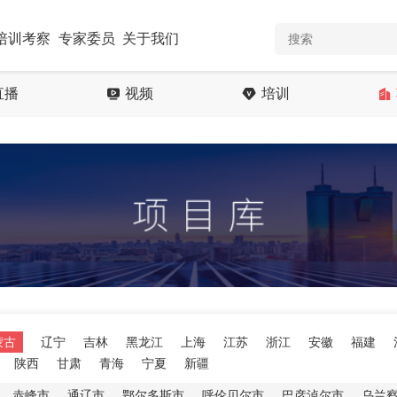
培训考察
专家委员
关于我们
直播
视频
培训
蒙古
辽宁
吉林
黑龙江
上海
江苏
浙江
安徽
福建
陕西
甘肃
青海
宁夏
新疆
赤峰市
通辽市
鄂尔多斯市
呼伦贝尔市
巴彦淖尔市
乌兰