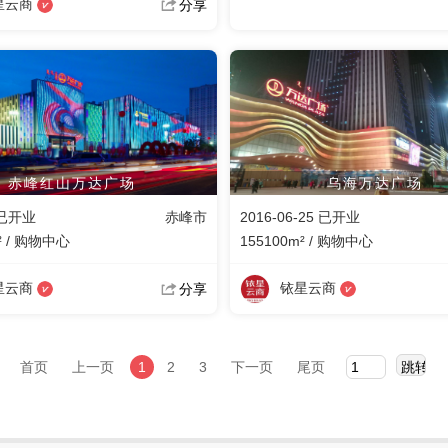
星云商
分享
赤峰红山万达广场
乌海万达广场
 已开业
赤峰市
2016-06-25 已开业
² / 购物中心
155100m² / 购物中心
星云商
铱星云商
分享
首页
上一页
1
2
3
下一页
尾页