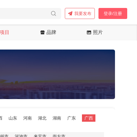
我要发布
登录/注册
项目
品牌
照片
西
山东
河南
湖北
湖南
广东
广西
州市
河池市
来宾市
崇左市