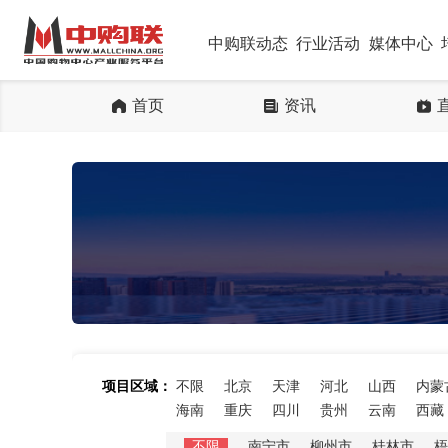
中购联动态
行业活动
媒体中心
首页
资讯
项目区域：
不限
北京
天津
河北
山西
内蒙
海南
重庆
四川
贵州
云南
西藏
不限
南宁市
柳州市
桂林市
梧