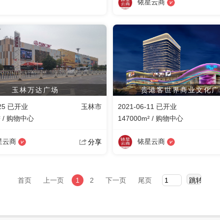
铱星云商
玉林万达广场
贵港客世界商业文化广
-25 已开业
玉林市
2021-06-11 已开业
² / 购物中心
147000m² / 购物中心
星云商
铱星云商
分享
首页
上一页
1
2
下一页
尾页