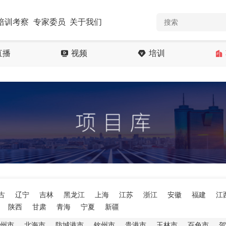
培训考察
专家委员
关于我们
直播
视频
培训
古
辽宁
吉林
黑龙江
上海
江苏
浙江
安徽
福建
江
陕西
甘肃
青海
宁夏
新疆
州市
北海市
防城港市
钦州市
贵港市
玉林市
百色市
贺