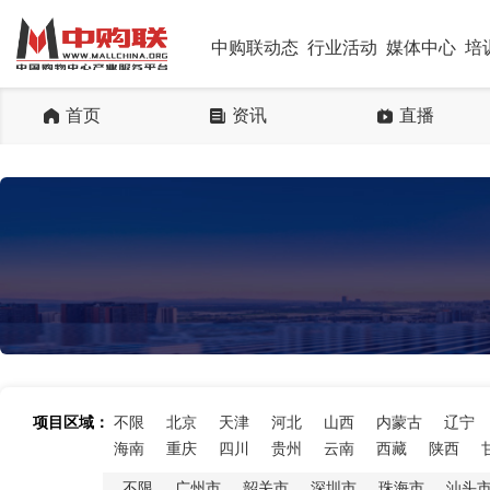
中购联动态
行业活动
媒体中心
培
首页
资讯
直播
项目区域：
不限
北京
天津
河北
山西
内蒙古
辽宁
海南
重庆
四川
贵州
云南
西藏
陕西
不限
广州市
韶关市
深圳市
珠海市
汕头