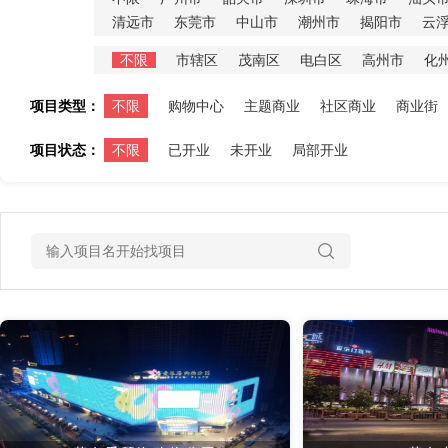
清远市
东莞市
中山市
潮州市
揭阳市
云
不限
市辖区
茂南区
电白区
高州市
化
项目类型：
不限
购物中心
主题商业
社区商业
商业街
项目状态：
不限
已开业
未开业
局部开业