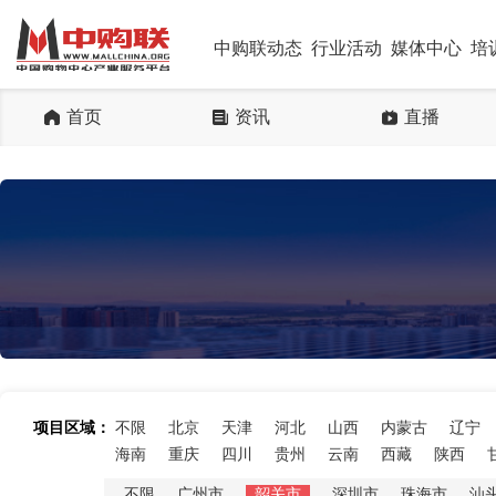
中购联动态
行业活动
媒体中心
培
首页
资讯
直播
项目区域：
不限
北京
天津
河北
山西
内蒙古
辽宁
海南
重庆
四川
贵州
云南
西藏
陕西
不限
广州市
韶关市
深圳市
珠海市
汕