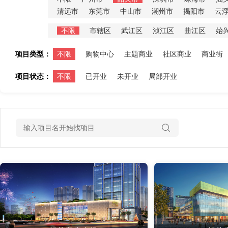
清远市
东莞市
中山市
潮州市
揭阳市
云
不限
市辖区
武江区
浈江区
曲江区
始
项目类型：
不限
购物中心
主题商业
社区商业
商业街
项目状态：
不限
已开业
未开业
局部开业