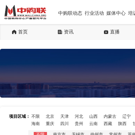
中购联动态
行业活动
媒体中心
培
首页
资讯
直播
项目区域：
不限
北京
天津
河北
山西
内蒙古
辽宁
海南
重庆
四川
贵州
云南
西藏
陕西
不限
南京市
无锡市
徐州市
常州市
苏