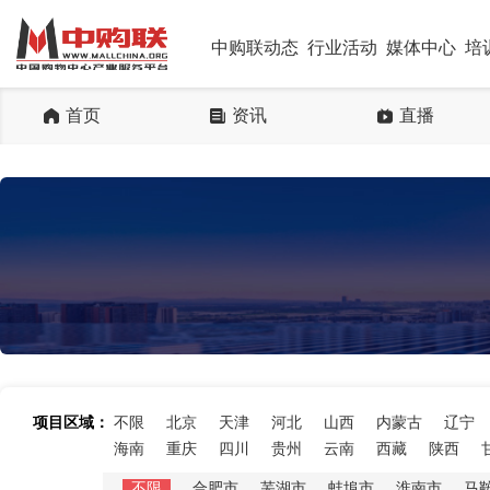
中购联动态
行业活动
媒体中心
培
首页
资讯
直播
项目区域：
不限
北京
天津
河北
山西
内蒙古
辽宁
海南
重庆
四川
贵州
云南
西藏
陕西
不限
合肥市
芜湖市
蚌埠市
淮南市
马